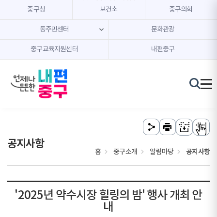
본문 내용 바로가기
주메뉴 바로가기
중구청
보건소
중구의회
동주민센터
문화관광
중구교육지원센터
내편중구
공지사항
홈
중구소개
알림마당
공지사항
'2025년 약수시장 힐링의 밤' 행사 개최 안
내