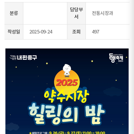
담당부
분류
전통시장과
서
작성일
2025-09-24
조회
497