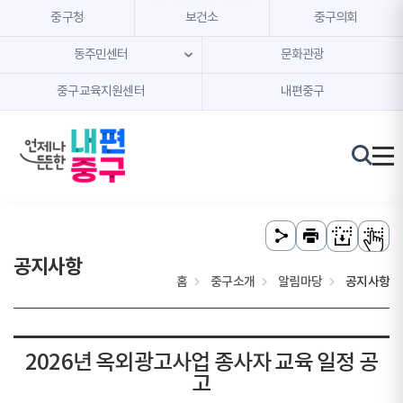
본문 내용 바로가기
주메뉴 바로가기
중구청
보건소
중구의회
동주민센터
문화관광
중구교육지원센터
내편중구
공지사항
홈
중구소개
알림마당
공지사항
2026년 옥외광고사업 종사자 교육 일정 공
고