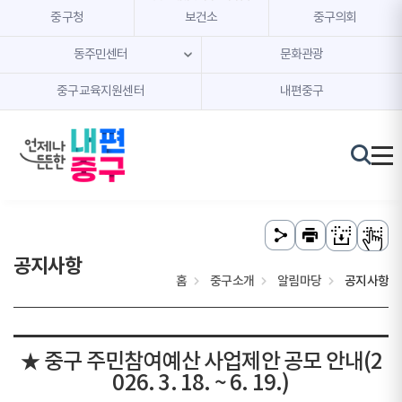
본문 내용 바로가기
주메뉴 바로가기
중구청
보건소
중구의회
동주민센터
문화관광
중구교육지원센터
내편중구
공지사항
홈
중구소개
알림마당
공지사항
★ 중구 주민참여예산 사업제안 공모 안내(2
026. 3. 18. ~ 6. 19.)