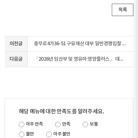
목록
이전글
충무로4가36-51 구유재산 대부 일반경쟁입찰 공고(4차)
다음글
「2026년 임산부 및 영유아 영양플러스」 대상자 모집 안내
해당 메뉴에 대한 만족도를 알려주세요.
아주 만족
만족
보통
불만
아주 불만