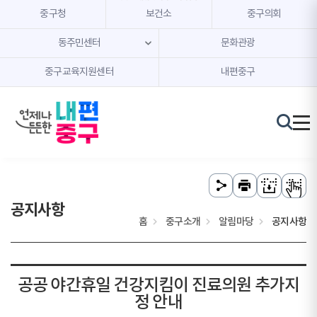
본문 내용 바로가기
주메뉴 바로가기
중구청
보건소
중구의회
동주민센터
문화관광
중구교육지원센터
내편중구
공지사항
홈
중구소개
알림마당
공지사항
공공 야간휴일 건강지킴이 진료의원 추가지
정 안내