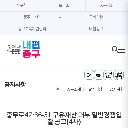
본문 내용 바로가기
주메뉴 바로가기
중구청
보건소
중구의회
동주민센터
문화관광
중구교육지원센터
내편중구
공지사항
홈
중구소개
알림마당
공지사항
충무로4가36-51 구유재산 대부 일반경쟁입
찰 공고(4차)