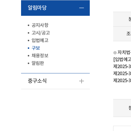
알림마당
공지사항
고시/공고
조
입법예고
구보
⊙ 자치법
채용정보
[입법예고
알림판
제2025
제2025
중구소식
제2025