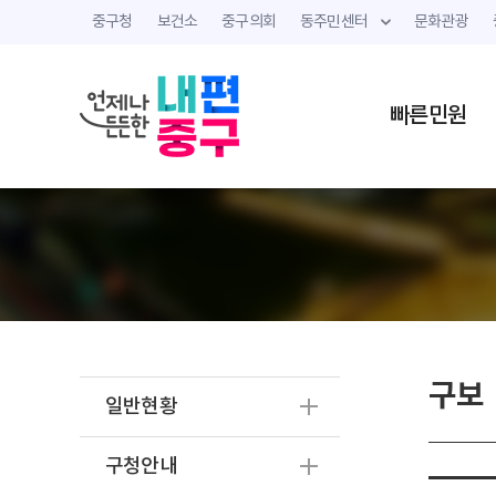
중구청
보건소
중구의회
동주민센터
문화관광
빠른민원
구보
일반현황
구청안내