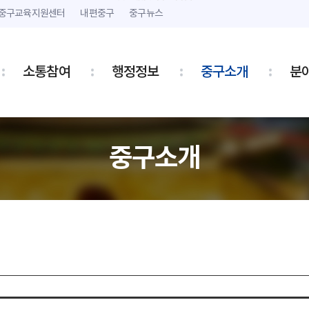
본문 내용 바로가기
주메뉴 바로가기
중구교육지원센터
내편중구
중구뉴스
소통참여
행정정보
중구소개
분
중구소개