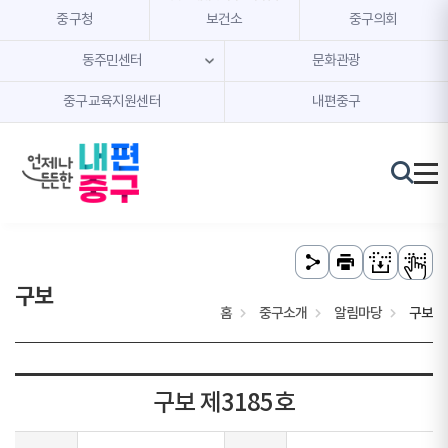
본문 내용 바로가기
주메뉴 바로가기
중구청
보건소
중구의회
동주민센터
문화관광
중구교육지원센터
내편중구
구보
홈
중구소개
알림마당
구보
구보 제3185호