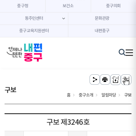
본문 내용 바로가기
주메뉴 바로가기
중구청
보건소
중구의회
동주민센터
문화관광
중구교육지원센터
내편중구
구보
홈
중구소개
알림마당
구보
구보 제3246호