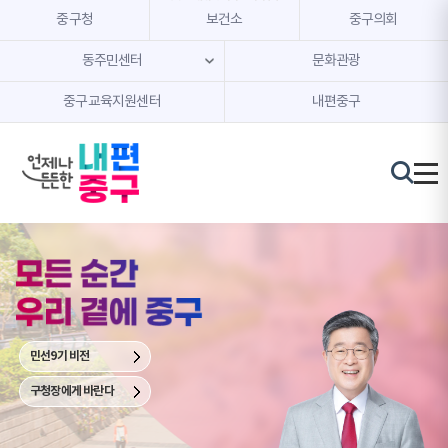
본문 내용 바로가기
주메뉴 바로가기
중구청
보건소
중구의회
동주민센터
문화관광
중구교육지원센터
내편중구
중
구
청
장
김
길
성
민선9기 비전
구청장에게 바란다