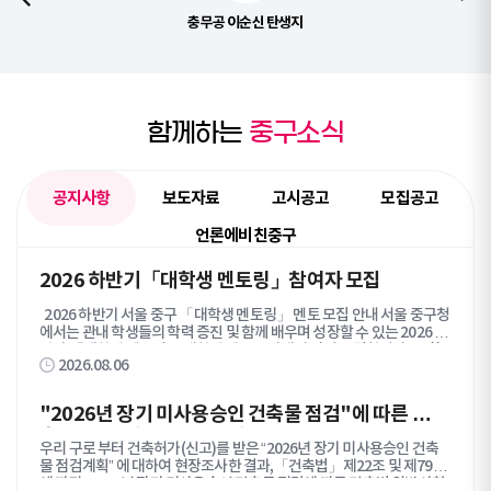
충무공 이순신 탄생지
함께하는
중구소식
공지사항
보도자료
고시공고
모집공고
언론에비친중구
공
2026 하반기「대학생 멘토링」참여자 모집
지
2026 하반기 서울 중구 「대학생 멘토링」 멘토 모집 안내 서울 중구청
사
에서는 관내 학생들의 학력 증진 및 함께 배우며 성장할 수 있는 2026 하
항
반기 「대학생 멘토링」 대학생 멘토를 아래와 같이 모집합니다. ■ 활
탭
2026.08.06
동안내 ○ 모집기간 : ~ 2026. 9. 1. (화) ○ 활동기간 : 2026. 9월 ~ 12월
콘
(약 12주) ○ 지도대상 : 중구 관내 초등 6학년 ~ 고등 1학년 학생 ○ 운영
방법 - 그룹별 온라인(Zoom 등) 학습지도 및 진로 탐색 지원 - 주 1~2
텐
"2026년 장기 미사용승인 건축물 점검"에 따른 건
회(1시간 이상) 총 30시간 이상 활동, 회차별 활동일지 작성 ○ 지도과목 :
츠
축법 위반사항 시정 통지알림에 따른 공시송달
국어·영어·수학·과학·사회·역사 ※그룹 매칭 후 멘토-멘티 협의하여 과
목
우리 구로 부터 건축허가(신고)를 받은 “2026년 장기 미사용승인 건축
목 선정 ■ 모집조건 ○ 서울 소재 대학교 재·휴학생 ○ 교과목 학습지도,
록
물 점검계획” 에 대하여 현장조사한 결과,「건축법」제22조 및 제79조
공부 습관 개선, 진로 탐색 지원 등 멘토링이 가능한 자 ○ 멘토링 기간 동
에 따라 “2026년 장기 미사용승인 건축물 점검에 따른 건축법 위반사항
안 책임감을 갖고 끝까지 참여할 수 있는 자 ■ 지원내용 ○ 멘토링 필요경