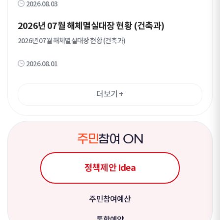
2026.08.03
시정 통지알림” 공문을 등기우편물로 송달하였으나, 기타사유로 송달이
비(교재비, 온라인 화상 플랫폼 이용료, 간식비 등) ○ 봉사시간 인정(136
불가능하여 행정절차법 제14조제4항 규정에 따라 다음과 같이 공시송
5) 및 교육봉사 인정(학교 협의 필요) 처리 ○ 우수 활동 멘토 표창 ■ 신청
달 공고하고자 합니다. 1. 제 목 : "2026년 장기 미사용승인 건축물 점
방법 ○ 담당자 이메일로 신청서 제출 (sinar777@junggu.seoul.kr)
2026년 07월 해체멸실대장 현황 (건축과)
검" 에 따른 건축법 위반사항 시정 통지알림 2. 공고기간 : 2026. 08. 03.
- 제출서류 : ①지원서(개인정보 수집 및 이용 동의서, 범죄 경력조회 동
~ 2026. 08. 17. (14 일간) 3. 공고내용 및 대상자 : 붙임 “공시송달 공고
의서 포함), ②재·휴학증명서 (멘토,멘티 1:1 매칭이므로, 멘티 모집 상
2026년 07월 해체멸실대장 현황 (건축과)
문” 참조 4. 공고장소 : 서울시 중구청 홈페이지 및 전국 시·군·구 게시판
황에 따라 멘토 일부 선발 취소 가능) ※ 이메일 확인 후 접수 완료건 담
등 붙임 : 1. 공시송달 공고문 1부. 2. 공시송달 의견제출서 1부. 끝.
당자 회신 예정(미수신 시 별도 연락 요청) ○ 선발결과 : 9월 중(별도 안내
예정) ○ 사전교육 : 9월 중(예정) 추후 별도 공지 ○ 문 의 : 중구청 교육정
2026.08.01
책과 ☎02-3396-4665
더보기
+
주
민
참여 ON
정책제안 Idea
주민참여예산
통합예약