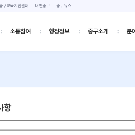
본문 내용 바로가기
주메뉴 바로가기
중구교육지원센터
내편중구
중구뉴스
소통참여
행정정보
중구소개
분
사항