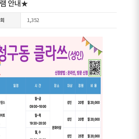
램 안내★
회
1,352