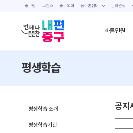
중구청
보건소
중구의회
동주민센터
문화관광
빠른민원
평생학습
공지
평생학습 소개
평생학습기관