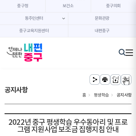
본문 내용 바로가기
주메뉴 바로가기
중구청
보건소
중구의회
동주민센터
문화관광
중구교육지원센터
내편중구
공지사항
홈
평생학습
공지사항
2022년 중구 평생학습 우수동아리 및 프로
그램 지원사업 보조금 집행지침 안내