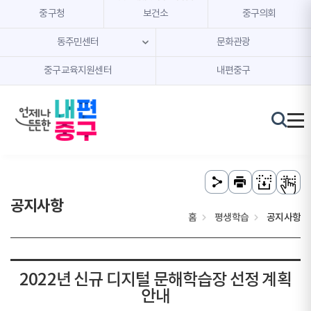
본문 내용 바로가기
주메뉴 바로가기
중구청
보건소
중구의회
동주민센터
문화관광
중구교육지원센터
내편중구
공지사항
홈
평생학습
공지사항
2022년 신규 디지털 문해학습장 선정 계획
안내