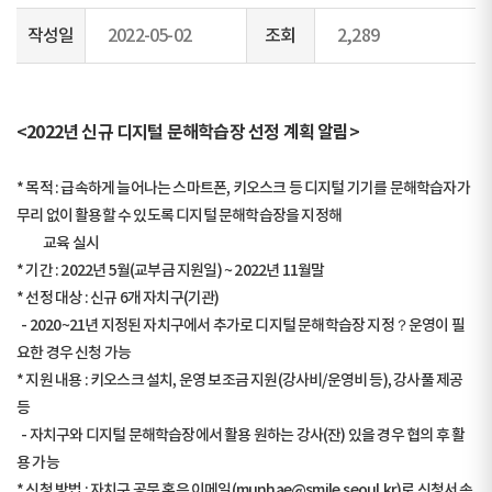
작성일
2022-05-02
조회
2,289
<2022년 신규 디지털 문해학습장 선정 계획 알림>
* 목적 : 급속하게 늘어나는 스마트폰, 키오스크 등 디지털 기기를 문해학습자가
무리 없이 활용할 수 있도록 디지털 문해학습장을 지정해
교육 실시
* 기간 : 2022년 5월(교부금 지원일) ~ 2022년 11월말
* 선정 대상 : 신규 6개 자치구(기관)
- 2020~21년 지정된 자치구에서 추가로 디지털 문해학습장 지정？운영이 필
요한 경우 신청 가능
* 지원 내용 : 키오스크 설치, 운영 보조금 지원(강사비/운영비 등), 강사풀 제공
등
- 자치구와 디지털 문해학습장에서 활용 원하는 강사(잔) 있을 경우 협의 후 활
용 가능
* 신청 방법 : 자치구 공문 혹은 이메일(munhae@smile.seoul.kr)로 신청서 송