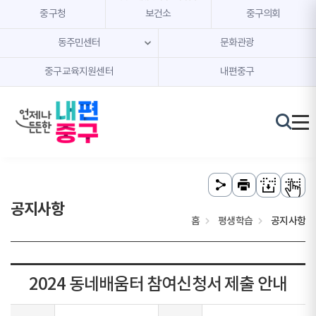
본문 내용 바로가기
주메뉴 바로가기
중구청
보건소
중구의회
동주민센터
문화관광
중구교육지원센터
내편중구
공지사항
홈
평생학습
공지사항
2024 동네배움터 참여신청서 제출 안내