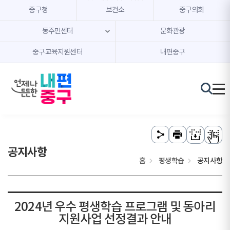
본문 내용 바로가기
주메뉴 바로가기
중구청
보건소
중구의회
동주민센터
문화관광
중구교육지원센터
내편중구
공지사항
홈
평생학습
공지사항
2024년 우수 평생학습 프로그램 및 동아리
지원사업 선정결과 안내