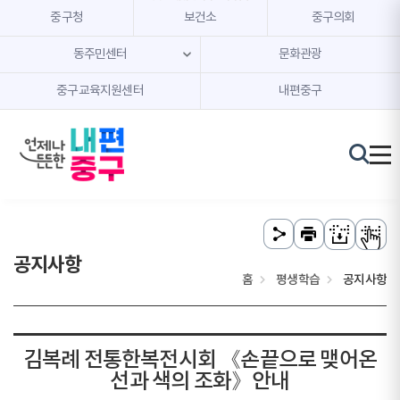
본문 내용 바로가기
주메뉴 바로가기
중구청
보건소
중구의회
동주민센터
문화관광
중구교육지원센터
내편중구
공지사항
홈
평생학습
공지사항
김복례 전통한복전시회 《손끝으로 맺어온
선과 색의 조화》안내