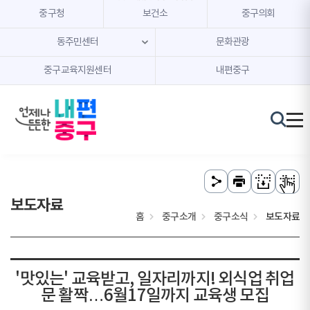
본문 내용 바로가기
주메뉴 바로가기
중구청
보건소
중구의회
동주민센터
문화관광
중구교육지원센터
내편중구
보도자료
홈
중구소개
중구소식
보도자료
'맛있는' 교육받고, 일자리까지! 외식업 취업
문 활짝…6월17일까지 교육생 모집