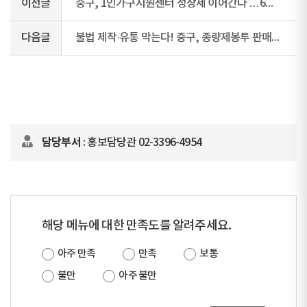
이전글
중구, 1인가구지원센터 성장세 이어간다 …6월 프로그램 풍성
다음글
불법 제작·유통 막는다! 중구, 종량제봉투 판매소 등 45곳 현장 점검
담당부서
: 홍보담당관 02-3396-4954
해당 메뉴에 대한 만족도를 알려주세요.
아주 만족
만족
보통
불만
아주 불만