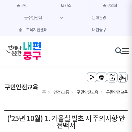
본문 내용 바로가기
주메뉴 바로가기
중구청
보건소
중구의회
동주민센터
문화관광
중구교육지원센터
내편중구
구민안전교육
홈
안전/교통
구민안전교육
구민안전교육
('25년 10월) 1. 가을철 벌초 시 주의사항 안
전백서