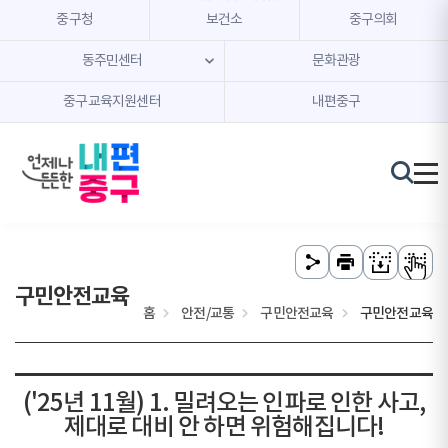
본문 내용 바로가기
주메뉴 바로가기
중구청
보건소
중구의회
동주민센터
문화관광
중구교육지원센터
내편중구
구민안전교육
홈
안전/교통
구민안전교육
구민안전교육
('25년 11월) 1. 밀려오는 인파로 인한 사고,
제대로 대비 안 하면 위험해집니다!