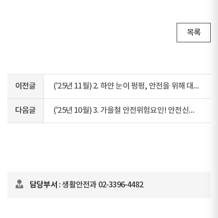
목록
이전글
('25년 11월) 2. 하얀 눈이 펑펑, 안전을 위해 대설 국민행동요령 꼭 지켜요!
다음글
('25년 10월) 3. 가을철 안전위험요인! 안전신문고로 신고하세요~
담당부서
: 생활안전과 02-3396-4482