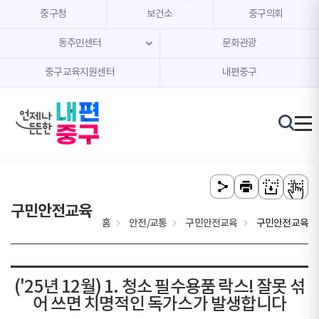
본문 내용 바로가기
주메뉴 바로가기
중구청
보건소
중구의회
동주민센터
문화관광
중구교육지원센터
내편중구
구민안전교육
홈
안전/교통
구민안전교육
구민안전교육
('25년 12월) 1. 청소 필수용품 락스! 잘못 섞
어 쓰면 치명적인 독가스가 발생합니다