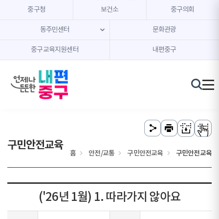
본문 내용 바로가기
주메뉴 바로가기
중구청
보건소
중구의회
동주민센터
문화관광
중구교육지원센터
내편중구
구민안전교육
홈
안전/교통
구민안전교육
구민안전교육
('26년 1월) 1. 따라가지 않아요