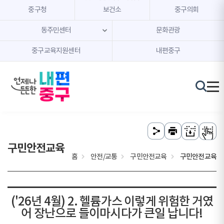
본문 내용 바로가기
주메뉴 바로가기
중구청
보건소
중구의회
동주민센터
문화관광
중구교육지원센터
내편중구
구민안전교육
홈
안전/교통
구민안전교육
구민안전교육
('26년 4월) 2. 헬륨가스 이렇게 위험한 거였
어 장난으로 들이마시다가 큰일 납니다!