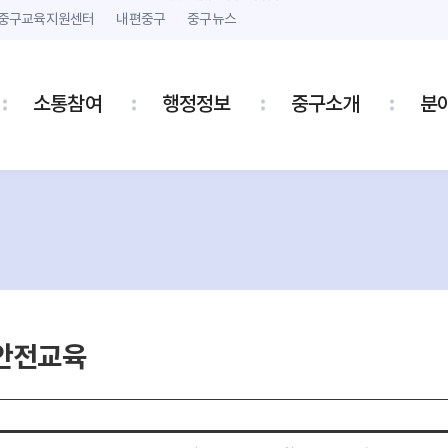
본문 내용 바로가기
주메뉴 바로가기
중구교육지원센터
내편중구
중구뉴스
소통참여
행정정보
중구소개
분
안전교육