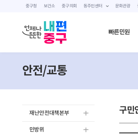
중구청
보건소
중구의회
동주민센터
문화관광
빠른민원
안전/교통
구민
재난안전대책본부
민방위