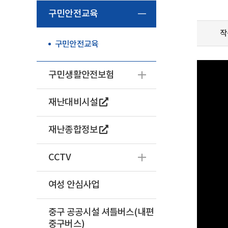
구민안전교육
작
구민안전교육
구민생활안전보험
재난대비시설
재난종합정보
CCTV
여성 안심사업
중구 공공시설 셔틀버스(내편
중구버스)