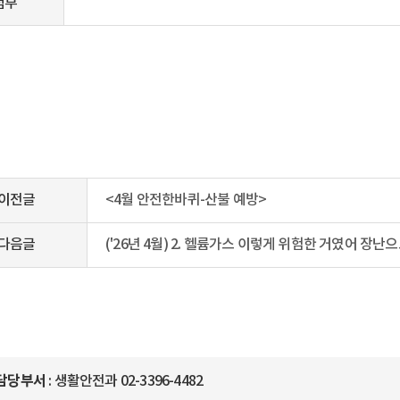
첨부
이전글
<4월 안전한바퀴-산불 예방>
다음글
('26년 4월) 2. 헬륨가스 이렇게 위험한 거였어 장
담당부서
: 생활안전과 02-3396-4482