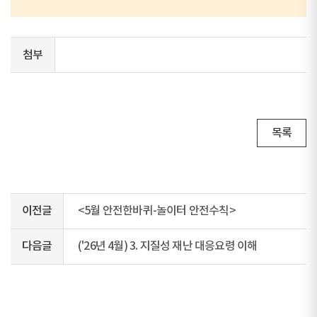
첨부
목록
이전글
<5월 안전한바퀴-놀이터 안전수칙>
다음글
('26년 4월) 3. 지질성 재난 대응요령 이해