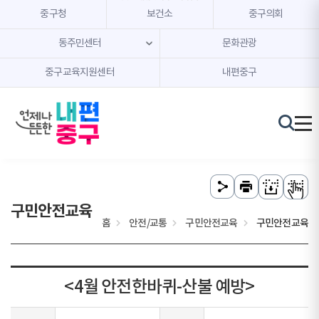
본문 내용 바로가기
주메뉴 바로가기
중구청
보건소
중구의회
동주민센터
문화관광
중구교육지원센터
내편중구
구민안전교육
홈
안전/교통
구민안전교육
구민안전교육
<4월 안전한바퀴-산불 예방>