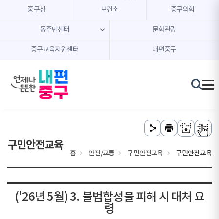
본문 내용 바로가기
주메뉴 바로가기
중구청
보건소
중구의회
동주민센터
문화관광
중구교육지원센터
내편중구
구민안전교육
홈
안전/교통
구민안전교육
구민안전교육
('26년 5월) 3. 불법합성물 피해 시 대처 요
령