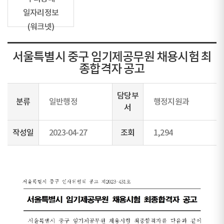
일자리정보
(워크넷)
서울특별시 중구 임기제공무원 채용시험 최
종합격자 공고
담당부
분류
일반행정
행정지원과
서
작성일
2023-04-27
조회
1,294