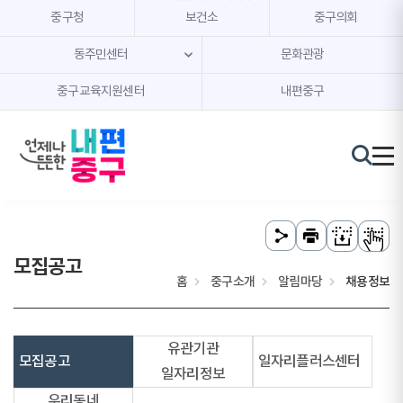
본문 내용 바로가기
주메뉴 바로가기
중구청
보건소
중구의회
동주민센터
문화관광
중구교육지원센터
내편중구
모집공고
홈
중구소개
알림마당
채용정보
유관기관
모집공고
일자리플러스센터
일자리정보
우리동네