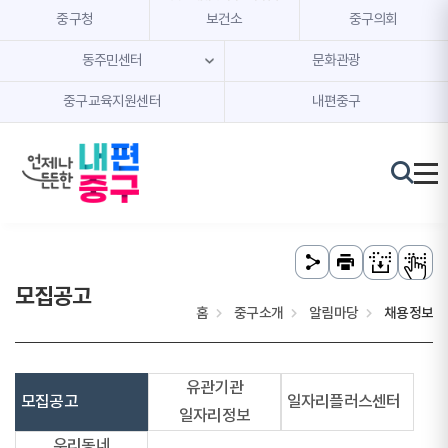
본문 내용 바로가기
주메뉴 바로가기
중구청
보건소
중구의회
동주민센터
문화관광
중구교육지원센터
내편중구
모집공고
홈
중구소개
알림마당
채용정보
유관기관
모집공고
일자리플러스센터
일자리정보
우리동네