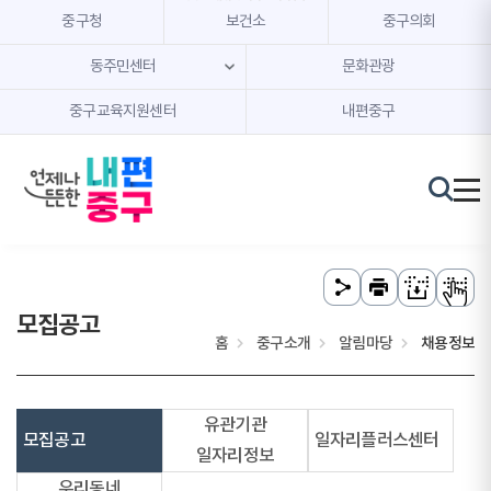
본문 내용 바로가기
주메뉴 바로가기
중구청
보건소
중구의회
동주민센터
문화관광
중구교육지원센터
내편중구
모집공고
홈
중구소개
알림마당
채용정보
유관기관
모집공고
일자리플러스센터
일자리정보
우리동네