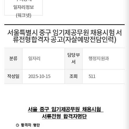
일자리정보
(워크넷)
서울특별시 중구 임기제공무원 채용시험 서
류전형합격자 공고(자살예방전담인력)
담당부
분류
일자리
행정지원과
서
작성일
2025-10-15
조회
511