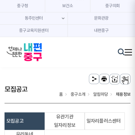
본문 내용 바로가기
주메뉴 바로가기
중구청
보건소
중구의회
동주민센터
문화관광
중구교육지원센터
내편중구
모집공고
홈
중구소개
알림마당
채용정보
유관기관
모집공고
일자리플러스센터
일자리정보
우리동네