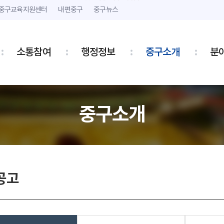
본문 내용 바로가기
주메뉴 바로가기
중구교육지원센터
내편중구
중구뉴스
소통참여
행정정보
중구소개
분
중구소개
공고