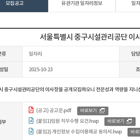
모집공고
유관기관 일자리정보
일
서울특별시 중구시설관리공단 이사
분류
일자리
담당
성일
2025-10-23
조
 중구시설관리공단의 이사장을 공개모집하오니 전문성과 역량을 지니신 
(공고) 공고문.pdf
바로보기
(붙임1)임원 직무수행 요건.hwp
바로보기
첨부
(붙임2) 개인정보 수집이용제공 동의서.hwp
바로