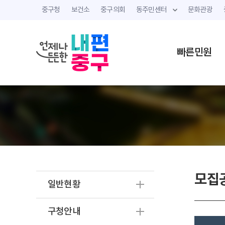
중구청
보건소
중구의회
동주민센터
문화관광
빠른민원
모집
일반현황
구청안내