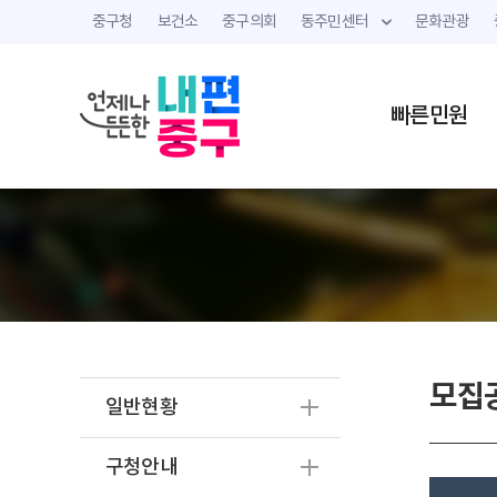
중구청
보건소
중구의회
동주민센터
문화관광
빠른민원
모집
일반현황
구청안내