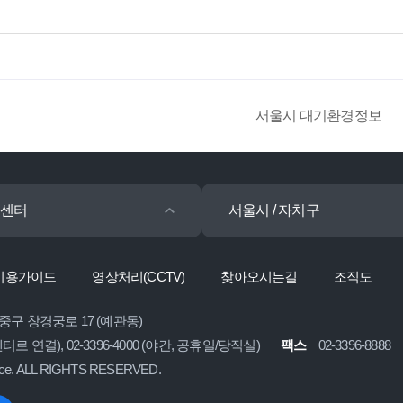
서울시 대기환경정보
센터
서울시 / 자치구
이용가이드
영상처리(CCTV)
찾아오시는길
조직도
 중구 창경궁로 17 (예관동)
콜센터로 연결), 02-3396-4000 (야간, 공휴일/당직실)
팩스
02-3396-8888
ice. ALL RIGHTS RESERVED.