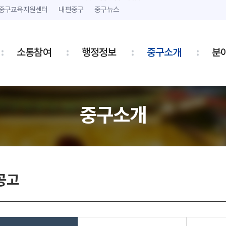
본문 내용 바로가기
주메뉴 바로가기
중구교육지원센터
내편중구
중구뉴스
소통참여
행정정보
중구소개
분
중구소개
공고