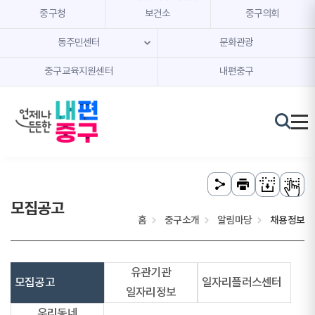
본문 내용 바로가기
주메뉴 바로가기
중구청
보건소
중구의회
동주민센터
문화관광
중구교육지원센터
내편중구
모집공고
홈
중구소개
알림마당
채용정보
유관기관
모집공고
일자리플러스센터
일자리정보
우리동네