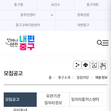
본문 내용 바로가기
주메뉴 바로가기
중구청
보건소
중구의회
동주민센터
문화관광
중구교육지원센터
내편중구
모집공고
홈
중구소개
알림마당
채용정보
유관기관
모집공고
일자리플러스센터
일자리정보
우리동네