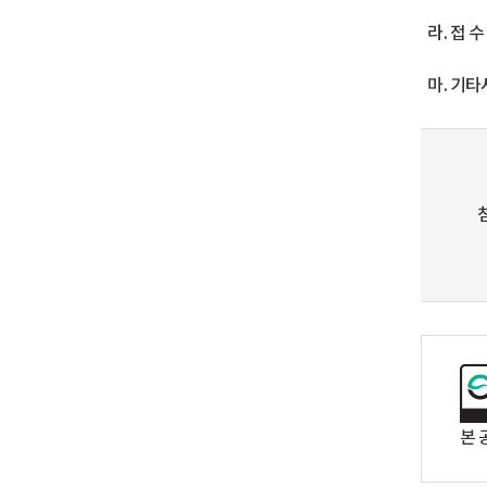
라. 접 
마. 기타
본 