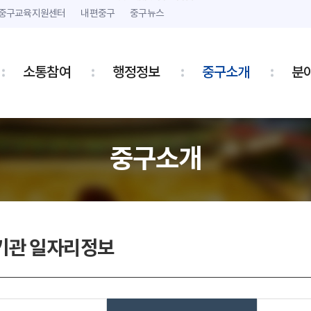
본문 내용 바로가기
주메뉴 바로가기
중구교육지원센터
내편중구
중구뉴스
소통참여
행정정보
중구소개
분
중구소개
기관 일자리정보