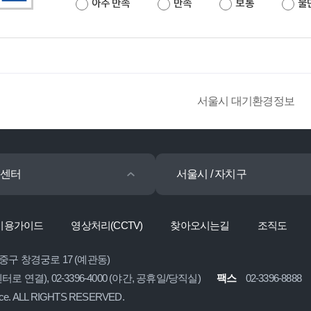
아주 만족
만족
보통
불
서울시 대기환경정보
센터
서울시 / 자치구
이용가이드
영상처리(CCTV)
찾아오시는길
조직도
 중구 창경궁로 17 (예관동)
콜센터로 연결), 02-3396-4000 (야간, 공휴일/당직실)
팩스
02-3396-8888
ice. ALL RIGHTS RESERVED.