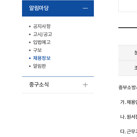
알림마당
공지사항
고시/공고
입법예고
구보
채용정보
알림판
중구소식
중부소방서
가. 채용
나. 원서접수:
다. 근무기간: