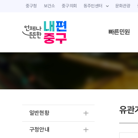
중구청
보건소
중구의회
동주민센터
문화관광
빠른민원
유관
일반현황
구청안내