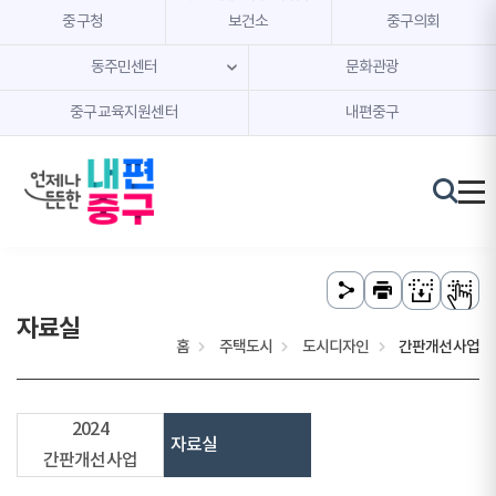
본문 내용 바로가기
주메뉴 바로가기
중구청
보건소
중구의회
동주민센터
문화관광
중구교육지원센터
내편중구
자료실
홈
주택도시
도시디자인
간판개선사업
2024
자료실
간판개선사업