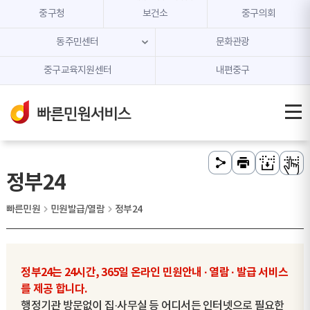
본문 내용 바로가기
주메뉴 바로가기
중구청
보건소
중구의회
동주민센터
문화관광
중구교육지원센터
내편중구
정부24
빠른민원
민원발급/열람
정부24
정부24는 24시간, 365일 온라인 민원안내 · 열람 · 발급 서비스
를 제공 합니다.
행정기관 방문없이 집·사무실 등 어디서든 인터넷으로 필요한