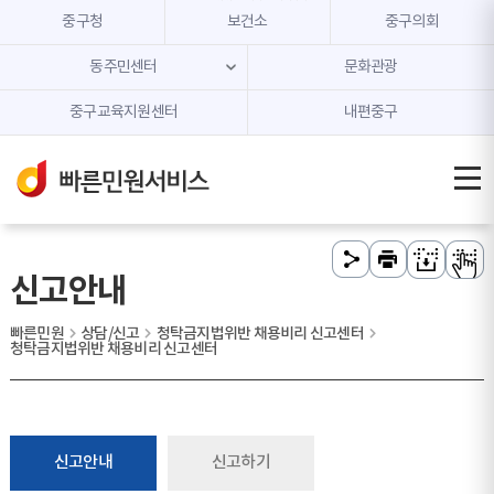
본문 내용 바로가기
주메뉴 바로가기
중구청
보건소
중구의회
동주민센터
문화관광
중구교육지원센터
내편중구
신고안내
빠른민원
상담/신고
청탁금지법위반 채용비리 신고센터
청탁금지법위반 채용비리 신고센터
신고안내
신고하기