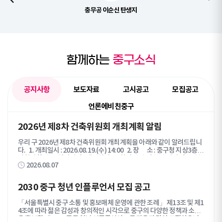
충무공 이순신 탄생지
함께하는
중구소식
공지사항
보도자료
고시공고
모집공고
언론에비친중구
공
2026년 제8차 건축위원회 개최계획 알림
지
우리 구 2026년 제8차 건축위원회 개최계획을 아래와 같이 알려드립니
사
다. 1. 개최일시 : 2026.08.19.(수) 14:00 2. 장 소 : 중구청 지상3층
항
기획상황실 3. 심의방법 : 대면심의 4. 회의 안건 및 참석 위원 명단 : 붙
탭
2026.08.07
임 참조 심의를 신청한 관계자께서는 심의당일 시간에 맞춰 참석해 주시
콘
기 바랍니다. 붙임 1. 제8차 건축위원회 상정 안건 1부. 2. 제8차 건
축위원회 참여 위원 명단 1부. 끝.
텐
2030 중구 청년 인플루언서 모집 공고
츠
목
「서울특별시 중구 소통 및 홍보매체 운영에 관한 조례」 제13조 및 제1
록
4조에 따라 젊은 감성과 창의적인 시각으로 중구의 다양한 정책과 소식
을 홍보할 「2030 중구 청년 인플루언서」를 다음과 같이 모집하오니