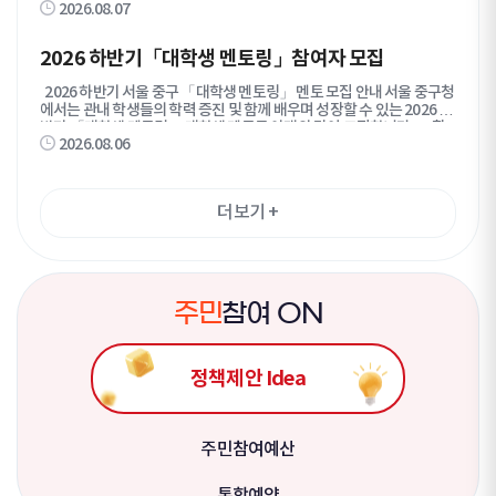
2026.08.07
많은 관심과 참여 바랍니다. 2026. 7. 31. 서울특별시 중구청장 1. 모
집기간 : 2026. 7. 31.(금) ~ 8. 18.(화) 2. 모집분야 : 인스타그램, 유튜브,
틱톡, 네이버 블로그, 네이버 클립 등 SNS 콘텐츠 제작 3. 모집인원 : 30
2026 하반기「대학생 멘토링」참여자 모집
명 내외 4. 모집대상 가. 만 19세 이상 만 39세 이하인 사람 나. 중구에 관
심이 많고 월 1회 이상 콘텐츠 제작·게시가 가능한 사람 다. 발대식 및 주
2026 하반기 서울 중구 「대학생 멘토링」 멘토 모집 안내 서울 중구청
요 행사 참석이 가능한 사람 라. 본인 명의의 SNS 계정을 활발하게 운영
에서는 관내 학생들의 학력 증진 및 함께 배우며 성장할 수 있는 2026 하
중인 사람 마. 우대사항 - 중구민 / 중구 소재 대학(원)생 / 중구 소재 직장
반기 「대학생 멘토링」 대학생 멘토를 아래와 같이 모집합니다. ■ 활
인 또는 사업체 종사자 - 팔로워？구독자 수 1천명 이상 / 게시물 조회수
2026.08.06
동안내 ○ 모집기간 : ~ 2026. 9. 1. (화) ○ 활동기간 : 2026. 9월 ~ 12월
평균 1만회 이상 - 특정 분야를 주제로 SNS 콘텐츠를 지속적으로 운영
(약 12주) ○ 지도대상 : 중구 관내 초등 6학년 ~ 고등 1학년 학생 ○ 운영
하는 사람 5. 활동기간 : 위촉일로부터 1년 간 6. 신청방법 : 네이버폼 또
방법 - 그룹별 온라인(Zoom 등) 학습지도 및 진로 탐색 지원 - 주 1~2
는 이메일을 통해 신청 - 네이버폼 입력 제출(https://naver.me/F6QN
회(1시간 이상) 총 30시간 이상 활동, 회차별 활동일지 작성 ○ 지도과목 :
vMsy) - 지원서 작성하여 이메일(psj0105@junggu.seoul.kr) 제출
더보기
+
국어·영어·수학·과학·사회·역사 ※그룹 매칭 후 멘토-멘티 협의하여 과
7. 제출서류 : 지원서, 개인정보 수집·이용·제공 동의서 8. 선정방법 : 지
목 선정 ■ 모집조건 ○ 서울 소재 대학교 재·휴학생 ○ 교과목 학습지도,
원자격, SNS 운영 현황, 콘텐츠 제작 역량, 지원동기 등을 종합적으로 심
공부 습관 개선, 진로 탐색 지원 등 멘토링이 가능한 자 ○ 멘토링 기간 동
사하여 선정 9. 결과발표 : 2026. 8. 24.(월) 예정 (개별 통보 및 중구 홈페
안 책임감을 갖고 끝까지 참여할 수 있는 자 ■ 지원내용 ○ 멘토링 필요경
이지 게시) ※ 문의 : 중구청 홍보담당관 홍보팀(☎02-3396-4963)
비(교재비, 온라인 화상 플랫폼 이용료, 간식비 등) ○ 봉사시간 인정(136
5) 및 교육봉사 인정(학교 협의 필요) 처리 ○ 우수 활동 멘토 표창 ■ 신청
주
민
참여 ON
방법 ○ 담당자 이메일로 신청서 제출 (sinar777@junggu.seoul.kr)
- 제출서류 : ①지원서(개인정보 수집 및 이용 동의서, 범죄 경력조회 동
의서 포함), ②재·휴학증명서 (멘토,멘티 1:1 매칭이므로, 멘티 모집 상
정책제안 Idea
황에 따라 멘토 일부 선발 취소 가능) ※ 이메일 확인 후 접수 완료건 담
당자 회신 예정(미수신 시 별도 연락 요청) ○ 선발결과 : 9월 중(별도 안내
예정) ○ 사전교육 : 9월 중(예정) 추후 별도 공지 ○ 문 의 : 중구청 교육정
책과 ☎02-3396-4665
주민참여예산
통합예약