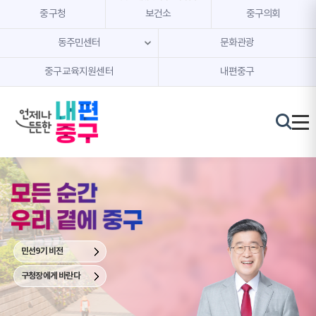
본문 내용 바로가기
주메뉴 바로가기
중구청
보건소
중구의회
동주민센터
문화관광
중구교육지원센터
내편중구
중
구
청
장
김
길
성
민선9기 비전
구청장에게 바란다