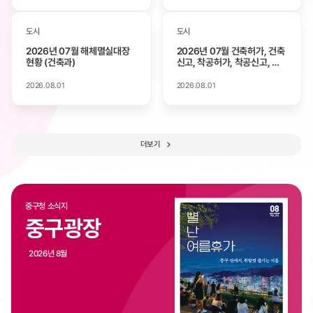
도시
도시
2026년 07월 해체멸실대장
2026년 07월 건축허가, 건축
현황 (건축과)
신고, 착공허가, 착공신고, 사
용승인허가, 사용승인신고 현
황
2026.08.01
2026.08.01
더보기
중구청 소식지
중구광장
2026년 8월