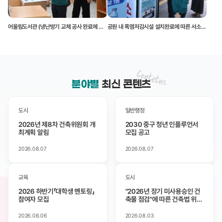
어울림도서관 (냉난방기 교체 공사 완료에 따른) 무더위쉼터 현장 방문
공원 내 폭염저감시설 설치완료에 따른 서소문, 손기정공원 현장 방문
분야별
최신 콘텐츠
최신순
인기순
도시
일반행정
2026년 제8차 건축위원회 개
2030 중구 청년 인플루언서
최계획 알림
모집 공고
2026.08.07
2026.08.07
교육
도시
2026 하반기「대학생 멘토링」
"2026년 장기 미사용승인 건
참여자 모집
축물 점검"에 따른 건축법 위반
사항 시정 통지알림에 따른 공
시송달
2026.08.06
2026.08.03