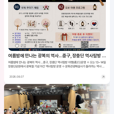
여름밤에 만나는 광복의 역사…중구, 장충단 역사탐방 야행(夜行)운영
여름밤에 만나는 광복의 역사 …중구, 장충단 역사탐방 야행(夜行)운영 ㅇ 오는 13~14일
장충단공원에서 광복절 기념 야간 역사탐방 운영 ㅇ 문화관광해설사가 들려주는 역사 이
야기…태극기·무궁화 부채 꾸미기도 ㅇ 선착순 80명 모집…중구민 우선 서울 중구(구청
장 김길성)가 광복81주년을 맞아 장충단공원의 역사와 광복의 의미를 되새기는 특별 야
2026.08.07
간 역사탐방 '장충단 야행(夜行)'을 운영한다. 문화관광해설사와 함께 여름밤 장충단공원
을 걸으며 독립운동의 발자취를 따라가는 프로그램으로, 온 가족이 함께 즐길 수 있는 체
험도 마련했다. 프로그램은 오는 13일과 14일, 이틀간 오후 6시 30분부터 약 1시간 동안
진행된다. 혹서기로 잠시 운영을 쉬고있는 도보해설 「장충단, 호국의 길」을 광복절을 맞아
특별히 준비했다. 참가자들은 장충단공원 기억의 전시실 앞에서 출발해 문화관광해설사
와 함께 △장충단비 △한국유림 독립운동 파리장서비 △이준 열사 동상 △이한응 열사
비 △유관순 열사 동상 등을 차례대로 둘러본다. 각 지점에서는 문화관광해설사가 장충단
의 역사와 독립운동가들의 이야기를 생생하게 들려주며 호국과 독립의 의미를 새길 예정
이다. 탐방에 앞서 태극기와 무궁화 스티커를 활용한 부채 꾸미기 체험도 마련했다. 탐방