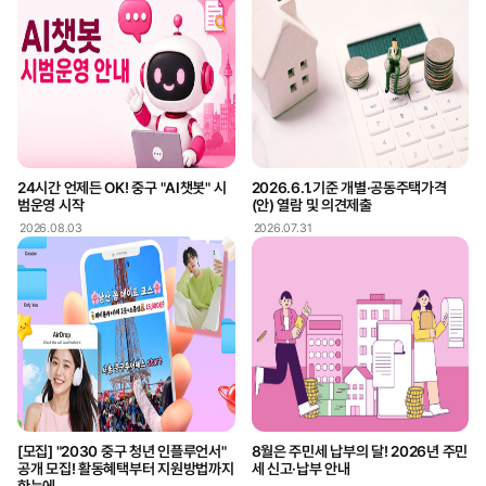
24시간 언제든 OK! 중구 "AI챗봇" 시
2026.6.1.기준 개별·공동주택가격
범운영 시작
(안) 열람 및 의견제출
2026.08.03
2026.07.31
[모집] "2030 중구 청년 인플루언서"
8월은 주민세 납부의 달! 2026년 주민
공개 모집! 활동혜택부터 지원방법까지
세 신고·납부 안내