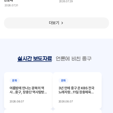
한눈에
2026.07.29
2026.07.31
더보기
실시간 보도자료
언론에 비친 중구
문화
문화
여름밤에 만나는 광복의 역
3년 만에 중구 온 KBS 전국
사…중구, 장충단 역사탐방
노래자랑…11일 장충체육관
야행(夜行)운영
서 공개녹화 열려
2026.08.07
2026.08.07