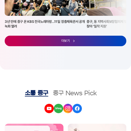
종료 후에는 온라인 폼을 활용해 역사 퀴즈와 설문조사를 진행하고, 참여자 중 추첨을 통
해 시원한 음료 쿠폰을 제공할 예정이다. 프로그램은 누구나 참여할 수 있으며, 하루에 40
명씩 총 80명을 모집한다. 서울시 공공예약시스템 또는 체육관광과(☏02-3396-464
4)로 신청하면된다. 중구민을 우선으로 접수하며 선착순으로 마감한다. 장충단은 고종이
을미사변 당시 순국한 장병들을 기리기 위해 세운 우리나라 최초의 국립현충원이다. 일제
3년 만에 중구 온 KBS 전국노래자랑…11일 장충체육관서 공개
중구, 동 지역사회보장협의체 맞춤형
강점기 훼손의 아픔을 겪었지만 광복 이후 장충단비와 독립운동가 기념시설이 복원되면
녹화 열려
찾아 ‘밀착 지원’
서, 현재는 도심 속 대표 역사문화공간으로 자리 잡았다. 김길성 구청장은 “광복절을 맞아
장충단공원을 걸으며 선열들의 희생과 광복의 의미를 되새기는 뜻깊은 시간이 되길 바란
다”며, “앞으로도 중구가 간직한 역사문화자원을 쉽고 흥미롭게 체험할 수 있는 프로그램
더보기
을 꾸준히 마련해 우리의 역사를 알리는 소통의 장을 이어가겠다”고 말했다. 한편 중구는
11개의 문화해설 도보 탐방 코스를 운영하고 있다. 혹서기인 7~8월에는 야간 프로그램을
중심으로 △'정동 밤의 산책'(화·목) △'광희문 달빛로드'(화·목·토) △'명동스퀘어, 빛을
걷다'(목·금·토)를 운영 중이다. 참가 예약은 중구청 홈페이지 또는 서울시 공공예약시스템
에서 가능하다.
소통 중구
중구 News Pick