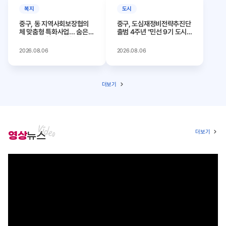
복지
도시
중구, 동 지역사회보장협의
중구, 도심재정비전략추진단
체 맞춤형 특화사업... 숨은
출범 4주년 "민선 9기 도시
복지 수요 찾아 ‘밀착 지원’
경쟁력 높인다"
2026.08.06
2026.08.06
더보기
더보기
영상
뉴스