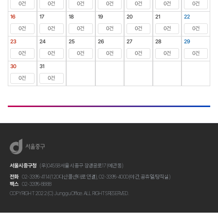
0건
0건
0건
0건
0건
0건
0건
16
17
18
19
20
21
22
0건
0건
0건
0건
0건
0건
0건
23
24
25
26
27
28
29
0건
0건
0건
0건
0건
0건
0건
30
31
0건
0건
서울시중구청
(우)04558 서울시 중구 창경궁로17 (예관동)
전화
02-3396-4114 (120 다산콜센터로 연결), 02-3396-4000 (야간, 공휴일/당직실)
팩스
02-3396-8888
COPYRIGHT 2022 (C) Junggu Office. ALL RIGHTS RESERVED.