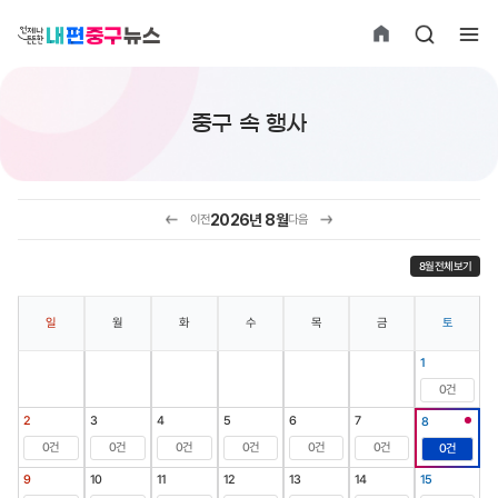
뉴스
중구 속 행사
멀티미디어
2026년
8월
이전
다음
오늘! 중구소식
8월 전체보기
간행물
일
월
화
수
목
금
토
1
0건
2
3
4
5
6
7
8
0건
0건
0건
0건
0건
0건
0건
9
10
11
12
13
14
15