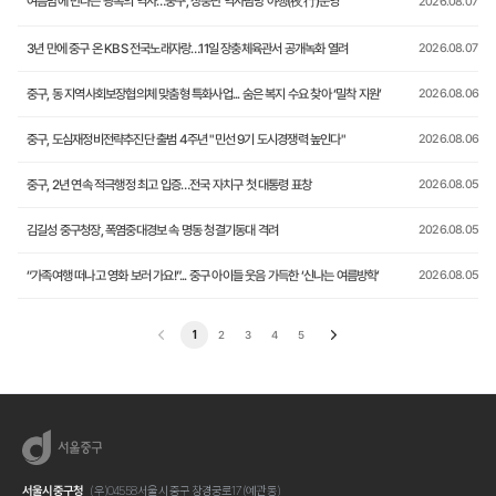
여름밤에 만나는 광복의 역사…중구, 장충단 역사탐방 야행(夜行)운영
2026.08.07
3년 만에 중구 온 KBS 전국노래자랑…11일 장충체육관서 공개녹화 열려
2026.08.07
중구, 동 지역사회보장협의체 맞춤형 특화사업... 숨은 복지 수요 찾아 ‘밀착 지원’
2026.08.06
중구, 도심재정비전략추진단 출범 4주년 "민선 9기 도시경쟁력 높인다"
2026.08.06
중구, 2년 연속 적극행정 최고 입증…전국 자치구 첫 대통령 표창
2026.08.05
김길성 중구청장, 폭염중대경보 속 명동 청결기동대 격려
2026.08.05
“가족여행 떠나고 영화 보러 가요!”... 중구 아이들 웃음 가득한 ‘신나는 여름방학’
2026.08.05
1
2
3
4
5
서울시중구청
(우)04558 서울시 중구 창경궁로17 (예관동)