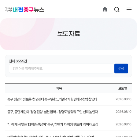
뉴스
보도자료
멀티미디어
전체
6555
건
오늘! 중구소식
검색
간행물
제목
보도일
중구 청년의 정보통 ‘청년센터 중구’순항…개관 4개월 만에 4천명 찾았다
2026.08.10
중구, 공단·재단과 ‘청렴 원팀’ 실천 협약... 청렴도 발맞춰 구민 신뢰 높인다
2026.08.10
“나에게 꼭 맞는 1:1학습 길잡이” 중구, 하반기 ‘대학생 멘토링’ 참여자 모집
2026.08.10