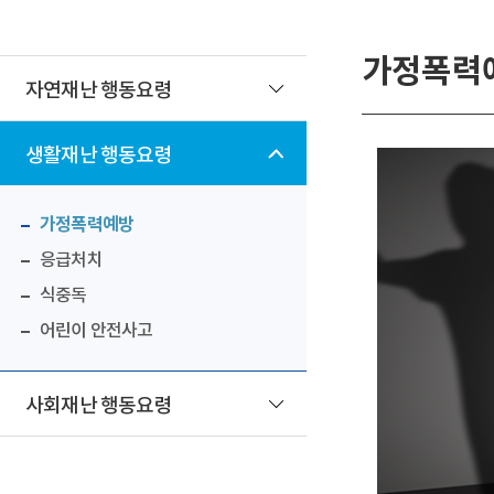
가정폭력
자연재난 행동요령
생활재난 행동요령
가정폭력예방
응급처치
식중독
어린이 안전사고
사회재난 행동요령