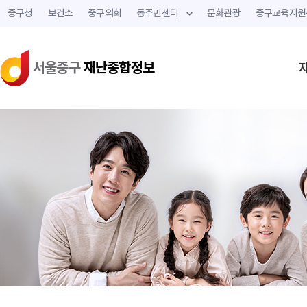
중구청
보건소
중구의회
동주민센터
문화관광
중구교육지원
서울중구
재난종합정보