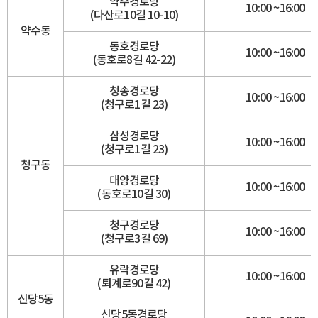
약수경로당
10:00 ~16:00
(다산로10길 10-10)
약수동
동호경로당
10:00 ~16:00
(동호로8길 42-22)
청송경로당
10:00 ~16:00
(청구로1길 23)
삼성경로당
10:00 ~16:00
(청구로1길 23)
청구동
대양경로당
10:00 ~16:00
(동호로10길 30)
청구경로당
10:00 ~16:00
(청구로3길 69)
유락경로당
10:00 ~16:00
(퇴계로90길 42)
신당5동
신당5동경로당