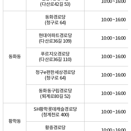
10:00 ~16:00
(다산로42길 53)
동화경로당
10:00 ~16:00
(청구로 64)
현대아파트경로당
10:00 ~16:00
(다산로36길 109)
푸르지오경로당
동화동
10:00 ~16:00
(다산로36길 110)
청구e편한세상경로당
10:00 ~16:00
(청구로 64)
동화동구립경로당
10:00 ~16:00
(퇴계로80길 52)
SH황학롯데캐슬경로당
10:00 ~16:00
(청계천로 400)
황학동
황중경로당
10:00 ~16:00