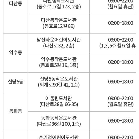
다산성곽도서관
09:00~22:00
다산동
(동호로17길 173, 2층)
(월요일 휴관)
다산동작은도서관
09:00~18:00
(동호로12길 89)
남산타운어린이도서관
09:00~22:00
(다산로32, 2층)
(1,3,5주 월요일 휴관
약수동
약수동작은도서관
09:00~18:00
(동호로5길 19, 1층)
신당5동작은도서관
신당5동
09:00~18:00
(퇴계로90길 42, 2층)
어울림도서관
09:00~22:00
(다산로38길 66-35)
(월요일 휴관)
동화동
동화동작은도서관
09:00~18:00
(다산로36길 100, 1층)
손기정어린이도서관
09:00~22:00