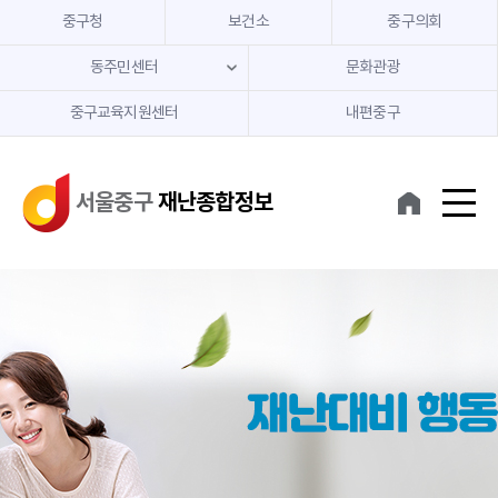
중구청
보건소
중구의회
동주민센터
문화관광
중구교육지원센터
내편중구
서울중구
재난종합정보