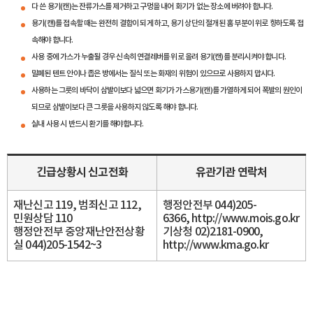
다 쓴 용기(캔)는 잔류가스를 제거하고 구멍을 내어 화기가 없는 장소에 버려야 합니다.
용기(캔)를 접속할 때는 완전히 결합이 되게 하고, 용기 상단의 절개된 홈 부분이 위로 향하도록 접
속해야 합니다.
사용 중에 가스가 누출될 경우 신속히 연결레버를 위로 올려 용기(캔)를 분리시켜야 합니다.
밀폐된 텐트 안이나 좁은 방에서는 질식 또는 화재의 위험이 있으므로 사용하지 맙시다.
사용하는 그릇의 바닥이 삼발이보다 넓으면 화기가 가스용기(캔)를 가열하게 되어 폭발의 원인이
되므로 삼발이보다 큰 그릇을 사용하지 않도록 해야 합니다.
실내 사용 시 반드시 환기를 해야합니다.
긴급상황시 신고전화
유관기관 연락처
재난신고 119, 범죄신고 112,
행정안전부 044)205-
민원상담 110
6366, http://www.mois.go.kr
행정안전부 중앙재난안전상황
기상청 02)2181-0900,
실 044)205-1542~3
http://www.kma.go.kr