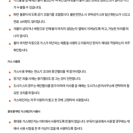
가스불을 켤 때에는 불이 붙었는지 꼭 확인합시다(불이 붙지 않은 상태로 점화코크가 열리면 가스
가 누출될 수 있습니다).
파란 불꽃이 되도록 공기 조절기를 조절합시다. 불완전연소 시 유독성가스와 일산화탄소가 나오고
연료 소비량도 많아집니다.
국물이 넘치거나 바람으로 인해 불이 꺼지지 않았는지 옆에서 지켜보도록 하고, 가능한 자리를 떠
나지 맙시다.
불이 꺼지면 자동으로 가스가 차단되는 제품을 사용하고 자동차단 장치가 제대로 작동하는지 자주
확인합시다.
가스 사용후
가스사용 후에는 연소기 코크와 중간밸브를 꼭 잠가야합니다.
장기간 외출 시에는 용기밸브도 잠그는 것이 안전합니다.
도시가스의 경우는 메인밸브를 잠가야 하며 이사를 갈 때에는 도시가스관리사무소에 연락하여 필
요한 조치를 취합시다.
가스레인지는 자주 이동하지 말고 한 곳에 고정하여 사용합시다.
휴대용 부탄 가스레인지 사용시
휴대용 가스레인지는 야외에서 사용하도록 만들어 졌습니다. 부득이 실내에서 사용할 경우에는 밖
에서 사용 시험을 한 후 이상이 없을 때 사용하도록 합시다.