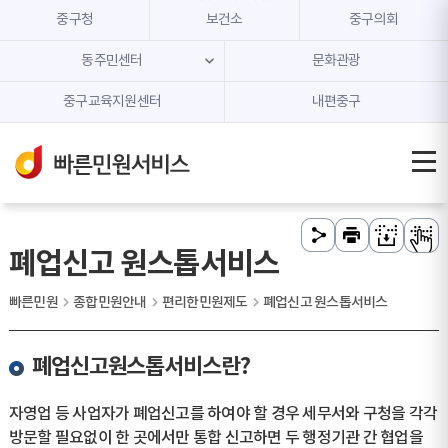
본문 내용 바로가기
주메뉴 바로가기
중구청
보건소
중구의회
동주민센터
문화관광
중구교육지원센터
내편중구
폐업신고 원스톱서비스
빠른민원
종합민원안내
편리한민원제도
폐업신고 원스톱서비스
폐업신고원스톱서비스란?
자영업 등 사업자가 폐업신고를 하여야 할 경우 세무서와 구청을 각각
방문할 필요없이 한 곳에서만 통합 신고하면 두 행정기관 간 협업을