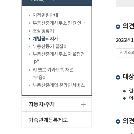
지적민원안내
부동산중개사무소 민원 안내
의견
조상땅찾기
개별공시지가
2026년
부동산등기 길잡이
지가조
부동산중개사무소 자율점검
AI 챗봇 카카오톡 채널
대상
“부응이”
부동산중개업 온라인서비스
결정
이의
자동차/주차
가족관계등록제도
의견