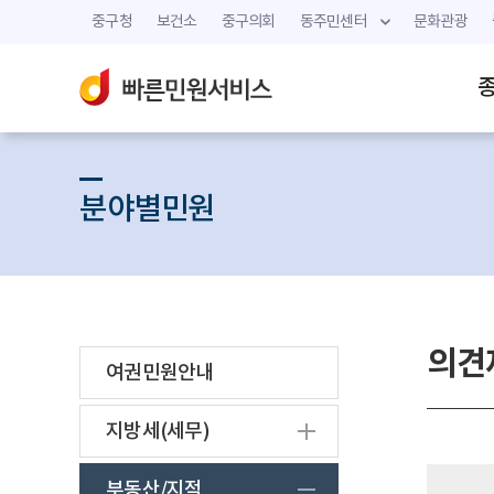
중구청
보건소
중구의회
동주민센터
문화관광
분야별민원
의견
여권민원안내
지방세(세무)
부동산/지적