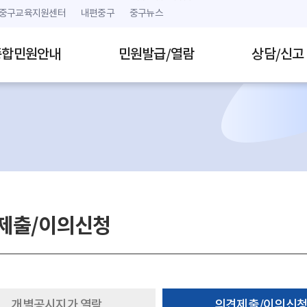
본문 내용 바로가기
주메뉴 바로가기
중구교육지원센터
내편중구
중구뉴스
종합민원안내
민원발급/열람
상담/신고
제출/이의신청
개별공시지가 열람
의견제출/이의신