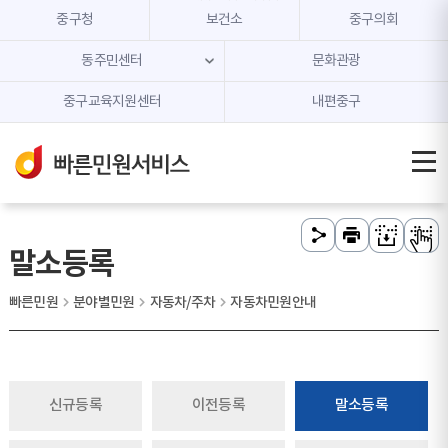
본문 내용 바로가기
주메뉴 바로가기
중구청
보건소
중구의회
동주민센터
문화관광
중구교육지원센터
내편중구
말소등록
빠른민원
분야별민원
자동차/주차
자동차민원안내
신규등록
이전등록
말소등록