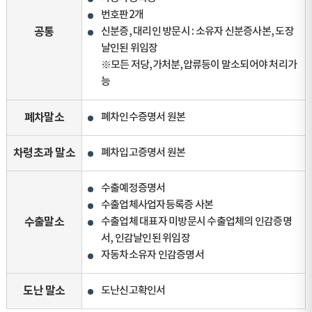
번호판2개
공통
신분증, 대리인 방문시 : 소유자 신분증사본, 도장
날인된 위임장
※모든 저당,가처분,압류등이 말소되어야 처리가
능
폐차말소
폐차인수증명서 원본
차령초과 말소
폐차입고증명서 원본
수출예정증명서
수출업체사업자등록증 사본
수출말소
수출업체 대표자 미방문시 수출업체의 인감증명
서, 인감날인된 위임장
자동차소유자 인감증명서
도난 말소
도난신고확인서