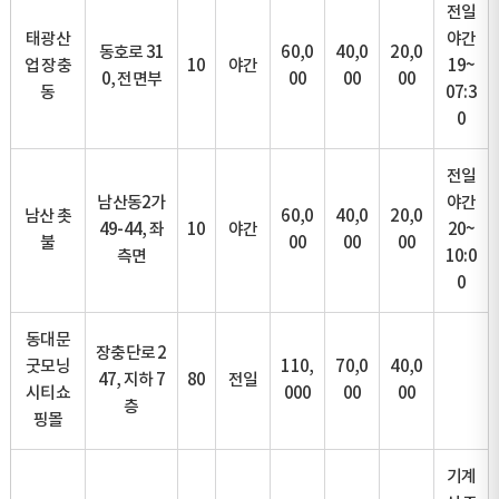
전일
태광산
야간
동호로 31
60,0
40,0
20,0
업 장충
10
야간
19~
0, 전면부
00
00
00
동
07:3
0
전일
남산동2가
야간
남산 촛
60,0
40,0
20,0
49-44, 좌
10
야간
20~
불
00
00
00
측면
10:0
0
동대문
장충단로 2
굿모닝
110,
70,0
40,0
47, 지하 7
80
전일
시티쇼
000
00
00
층
핑몰
기계