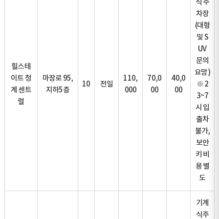
식 주
차장
(대형
및 S
UV
문의
힐스테
요망)
이트 청
마장로 95,
110,
70,0
40,0
10
전일
※ 2
계 센트
지하5층
000
00
00
3~7
럴
시 입
출차
불가,
보안
키 비
용 별
도
기계
식주