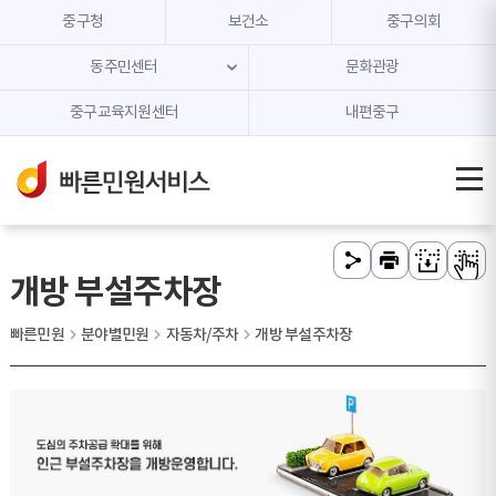
본문 내용 바로가기
주메뉴 바로가기
중구청
보건소
중구의회
동주민센터
문화관광
중구교육지원센터
내편중구
개방 부설주차장
빠른민원
분야별민원
자동차/주차
개방 부설주차장