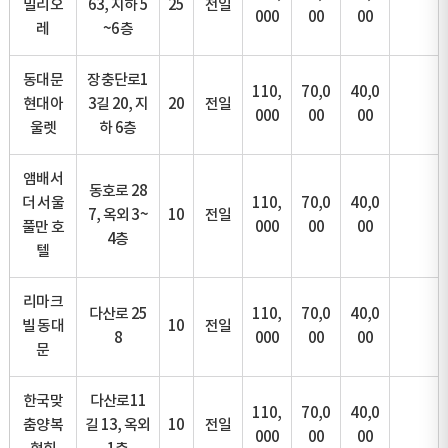
밀리오
63, 지하 5
25
전일
000
00
00
레
~6층
동대문
장충단로1
110,
70,0
40,0
현대아
3길 20, 지
20
전일
000
00
00
울렛
하 6층
앰배서
동호로 28
더 서울
110,
70,0
40,0
7, 옥외 3~
10
전일
풀만 호
000
00
00
4층
텔
리마크
다산로 25
110,
70,0
40,0
빌 동대
10
전일
8
000
00
00
문
한국맞
다산로11
110,
70,0
40,0
춤양복
길 13, 옥외
10
전일
000
00
00