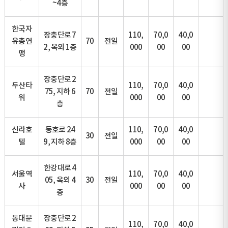
~4층
한국자
장충단로 7
110,
70,0
40,0
유총연
70
전일
2, 옥외 1층
000
00
00
맹
장충단로 2
두산타
110,
70,0
40,0
75, 지하 6
70
전일
워
000
00
00
층
신라호
동호로 24
110,
70,0
40,0
30
전일
텔
9, 지하 8층
000
00
00
한강대로 4
서울역
110,
70,0
40,0
05, 옥외 4
30
전일
사
000
00
00
층
동대문
장충단로 2
110,
70,0
40,0