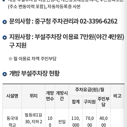
개방 부설주차장 이용신청서, 개인정보제공동의서, 주민등록초본
(주소 변동이력 포함), 자동차등록증 사본
문의사항 : 중구청 주차관리과 02-3396-6262
지원사항 : 부설주차장 이용료 7만원(야간 4만원)
구 지원
※ 월 이용료 차액 주민부담
개방 부설주차장 현황
주차요금(원)/월
개방
개방시
시설명
위치
비고
면수
간
주민부
합계
구지원
담
필동로1길
동국대
10
110,
70,0
40,0
30, 지하 2
전일
학교
0
000
00
00