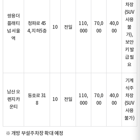
차장
(SUV
쌍용더
사용
플래티
청파로 45
110,
70,0
40,0
10
전일
불
넘 서울
4, 지하5층
000
00
00
가),
역
보안
키 발
급 필
요
기계
식주
남산 오
동호로 31
110,
70,0
40,0
차장
렌지카
10
전일
8
000
00
00
(SUV
운티
사용
불가)
※ 개방 부설주차장 확대 예정