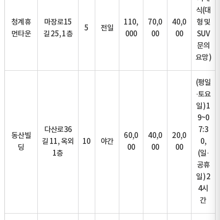
식(대
청계휴
마장로15
110,
70,0
40,0
형 및
5
전일
먼타운
길 25, 1층
000
00
00
SUV
문의
요망)
(평일
·토요
일) 1
9~0
다산로36
7:3
동산빌
60,0
40,0
20,0
길 11, 옥외
10
야간
0,
딩
00
00
00
1층
(일·
공휴
일) 2
4시
간