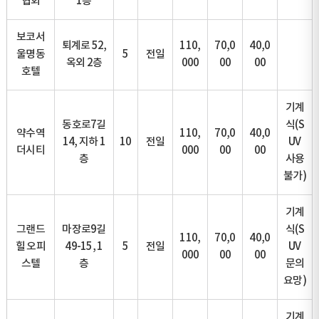
협회
1층
보코서
퇴계로 52,
110,
70,0
40,0
울명동
5
전일
옥외 2층
000
00
00
호텔
기계
동호로7길
식(S
약수역
110,
70,0
40,0
14, 지하 1
10
전일
UV
더시티
000
00
00
층
사용
불가)
기계
그랜드
마장로9길
식(S
110,
70,0
40,0
힐 오피
49-15, 1
5
전일
UV
000
00
00
스텔
층
문의
요망)
기계