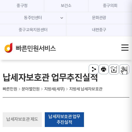
본문 내용 바로가기
주메뉴 바로가기
중구청
보건소
중구의회
동주민센터
문화관광
중구교육지원센터
내편중구
납세자보호관 업무추진실적
빠른민원
분야별민원
지방세(세무)
지방세 납세자보호관
납세자보호관 업무
납세자보호관 제도
추진실적