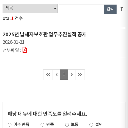
T
otal
1
건수
2025년 납세자보호관 업무추진실적 공개
2026-01-21
첫
이
다
마
1
페
전
음
지
이
페
페
막
지
이
이
페
(이
지
지
이
동
(이
(이
지
불
동
동
(이
해당 메뉴에 대한 만족도를 알려주세요.
가)
불
불
동
가)
가)
불
아주 만족
만족
보통
불만