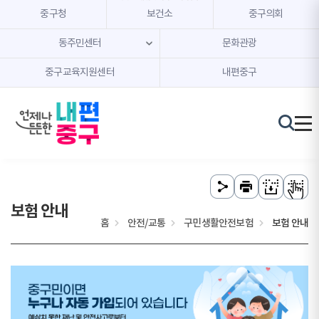
본문 내용 바로가기
주메뉴 바로가기
중구청
보건소
중구의회
동주민센터
문화관광
중구교육지원센터
내편중구
보험 안내
홈
안전/교통
구민생활안전보험
보험 안내