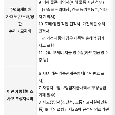
9. 피해 물품 내역서(피해 물품 사진 첨부)
주택화재피해
(건축물 관리대장, 건물 등기부등본, 임대
가재도구/도배/장
차 계약서)
판
10. 도배/장판 작업 견적서, 가전제품 수리
수리‧교제비
견적서
※ 가전제품의 경우 제품별 손해액 평가
자료 포함
11. 수리·교체비 지출 영수증(카드·현금영수
증 등)
6. 자녀 기준 가족관계증명서(주민번호 표
시)
7. 자동차보험 보험금지급내역서(부상등급
어린이 통합버스
기재 필수)
사고 부상치료비
8. 사고증명서(진단서, 교통사고사실확인원
등) ※ 「의료법」 제3조에 규정된 의료기관