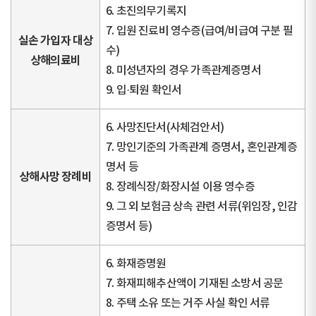
6. 초진의무기록지
7. 입원 진료비 영수증(급여/비급여 구분 필
실손 가입자 대상
수)
상해의료비
8. 미성년자의 경우 가족관계증명서
9. 입·퇴원 확인서
6. 사망진단서(사체검안서)
7. 망인기준의 가족관계 증명서, 혼인관계증
명서 등
상해사망 장례비
8. 장례식장/화장시설 이용 영수증
9. 그 외 보험금 상속 관련 서류(위임장, 인감
증명서 등)
6. 화재증명원
7. 화재피해추산액이 기재된 소방서 공문
8. 주택 소유 또는 거주 사실 확인 서류