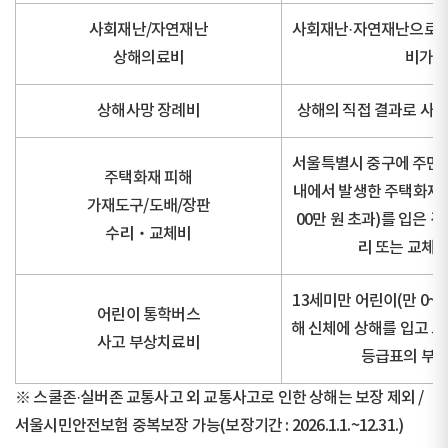
사회재난/자연재난
사회재난·자연재난으로 인
상해의료비
비가 
상해사망 장례비
상해의 직접 결과로 사망
서울특별시 중구에 주민등
주택화재 피해
내에서 발생한 주택화재로
가재도구/도배/장판
00만 원 초과)를 입은 
수리‧교체비
리 또는 교체에
13세미만 어린이(만 0~
어린이 통학버스
해 신체에 상해를 입고 
사고 부상치료비
등급표의 부상
※ 스쿨존·실버존 교통사고 외 교통사고로 인한 상해는 보장 제외 /
서울시민안전보험 중복보장 가능(보장기간 : 2026.1.1.~12.31.)