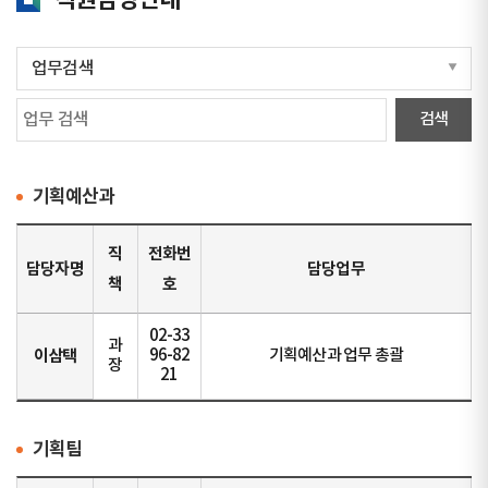
직원담당안내
기획예산과
직
전화번
담당자명
담당업무
책
호
02-33
과
이삼택
96-82
기획예산과 업무 총괄
장
21
기획팀