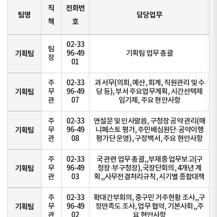
직
전화번
팀명
담당업무
책
호
02-33
팀
기획팀
96-49
기획팀 업무 총괄
장
01
주
02-33
과 서무(의회, 예산, 회계, 직원관리 및 수
기획팀
무
96-49
당 등), 부서 주요업무계획, 시간선택제
관
07
임기제, 주요 현안사항
주
02-33
연설문 및 인사말씀, 구청장 공약 관리(매
기획팀
무
96-49
니페스토 평가, 주민배심원단·공약이행
관
08
평가단 운영), 구정백서, 주요 현안사항
주
02-33
국 관련 업무 총괄,,부재중 업무보고(구
기획팀
무
96-49
청장·부구청장),국장단회의, 4개년 계
관
03
획,,사무전결처리규칙, 시기별 종합대책
주
02-33
확대간부회의, 중구민 거주현황 조사,,구
기획팀
무
96-49
정만족도 조사, 업무 협약, 기본사회,,주
관
02
요 현안사항