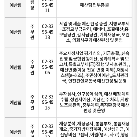
팀
예산팀
96-49
예산팀 업무총괄
장
11
세입 및 세출 예산 편성 총괄 ,지방교부세
주
02-33
· 조정교부금 관리, 예비비, 포괄예산,홍
예산팀
무
96-49
보담당관, 감사담당관, 기획재정국, 보건
관
13
소, 의회사무과 예산편성 및 운영
주요재정사업 평가 심의, 기금총괄,,신속
집행 및 균형집행예산, 성과계획서 및 보
주
02-33
고서,특별교부세(금) 집행 및 사후 관리, ,
예산팀
무
96-49
예산변경(이용·전용·변경·이체),재정시
관
06
스템(e-호조), 주민참여예산,,도시관리
국, 안전건설교통국 예산편성 및 운영
투자심사, 연구용역 심의, 예산 배정 계획
주
02-33
수립, 성인지예산, 예산 간주 처리,,지방
예산팀
무
96-49
보조금 관리, 충무계획,복지환경국 예산
관
15
편성 및 운영
재정분석, 재정공시, 통합부채, 통합재정
주
02-33
개요, 중기지방재정계획, 예산성과금, 예
예산팀
무
96-49
산낭비신고센터, 이월(명시, 사고),행정