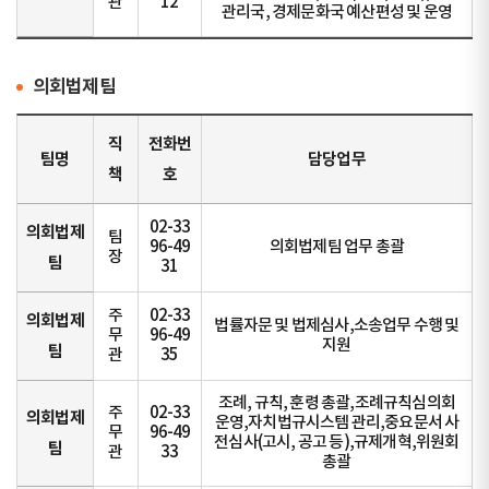
관
12
관리국, 경제문화국 예산편성 및 운영
의회법제팀
직
전화번
팀명
담당업무
책
호
02-33
의회법제
팀
96-49
의회법제팀 업무 총괄
장
팀
31
주
02-33
의회법제
법률자문 및 법제심사,소송업무 수행 및
무
96-49
지원
팀
관
35
조례, 규칙, 훈령 총괄,조례규칙심의회
주
02-33
의회법제
운영,자치법규시스템 관리,중요문서 사
무
96-49
전심사(고시, 공고 등),규제개혁,위원회
팀
관
33
총괄