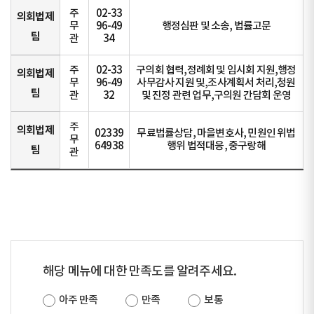
주
02-33
의회법제
무
96-49
행정심판 및 소송, 법률고문
팀
관
34
주
02-33
구의회 협력,정례회 및 임시회 지원,행정
의회법제
무
96-49
사무감사 지원 및,조사계획서 처리,청원
팀
관
32
및 진정 관련 업무,구의원 간담회 운영
주
의회법제
02339
무료법률상담, 마을변호사, 민원인 위법
무
64938
행위 법적대응, 중구랑해
팀
관
해당 메뉴에 대한 만족도를 알려주세요.
아주 만족
만족
보통