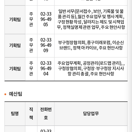
일반 서무(문서접수, 보안, 기록물 및 물
주
02-33
품 관리 등),월간 주요업무 및 행사 계획,
기획팀
무
96-49
구정현황 작성, 달라지는 제도 및 시책업
관
05
무, 정책실명제 관련 업무, 주요 현안사항
주
02-33
부구청장협의회, 중구미래포럼, 이순신
기획팀
무
96-49
브랜드, 정책 아카이브, 주요 현안사항
관
09
주
02-33
주요업무계획, 공정관리(로드맵 관리), ,
기획팀
무
96-49
구청장협의회, 구청장·부구청장 지시사
관
04
항 관리 총괄, 주요 현안사항
예산팀
직
전화번
팀명
담당업무
책
호
02-33